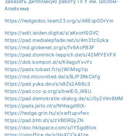
Заказать дипломную работу ПГУ им. Шолом-
Алейхема
https://hedgedoc.team23.org/s/A6Esp0DrVm
https://edit.leiden.digital/s/aKxoHSGVC
https://pad.medialepfade.net/s/4m31zGzka
https://md.globenet.org/s/fv6AcPB3F
https://pad.dominick-leppich.de/s/42MfYEVFX
https://dok.kompot.si/s/K4aguYvvYc
https://pads.tobast.fr/s/jWiiMsg1rp
https://md.micronited.de/s/BJP3RkCkfg
https://pad.yuka.dev/s/s9Zs2A66c3
https://pad.ccc-p.org/s/bwIEG_IX8U
https://pad.demokratie-dialog.de/s/J0y2Vlm8MM
https://pads.jeito.nl/s/Nhhagd6tX-
https://hedge.grin.hu/s/xwftupvfwc
https://pad.bhh.sh/s/zVB0RQyZN
https://doc.hkispace.com/s/lYSgd8tck
https://omoffice.de/s/HyXCCkA1ze