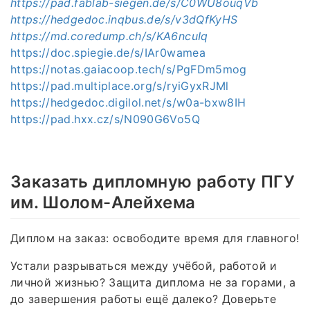
https://pad.fablab-siegen.de/s/C0WU8ouqVb
https://hedgedoc.inqbus.de/s/v3dQfKyHS
https://md.coredump.ch/s/KA6ncuIq
https://doc.spiegie.de/s/IAr0wamea
https://notas.gaiacoop.tech/s/PgFDm5mog
https://pad.multiplace.org/s/ryiGyxRJMl
https://hedgedoc.digilol.net/s/w0a-bxw8IH
https://pad.hxx.cz/s/N090G6Vo5Q
Заказать дипломную работу ПГУ
им. Шолом-Алейхема
Диплом на заказ: освободите время для главного!
Устали разрываться между учёбой, работой и
личной жизнью? Защита диплома не за горами, а
до завершения работы ещё далеко? Доверьте