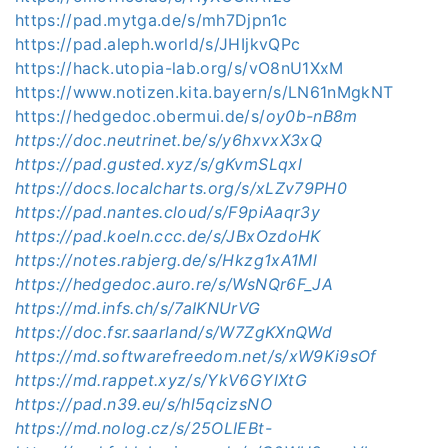
https://pad.mytga.de/s/mh7Djpn1c
https://pad.aleph.world/s/JHIjkvQPc
https://hack.utopia-lab.org/s/vO8nU1XxM
https://www.notizen.kita.bayern/s/LN61nMgkNT
https://hedgedoc.obermui.de/s/
oy0b-nB8m
https://doc.neutrinet.be/s/y6hxvxX3xQ
https://pad.gusted.xyz/s/gKvmSLqxl
https://docs.localcharts.org/s/xLZv79PH0
https://pad.nantes.cloud/s/F9piAaqr3y
https://pad.koeln.ccc.de/s/JBxOzdoHK
https://notes.rabjerg.de/s/Hkzg1xA1Ml
https://hedgedoc.auro.re/s/WsNQr6F_JA
https://md.infs.ch/s/7aIKNUrVG
https://doc.fsr.saarland/s/W7ZgKXnQWd
https://md.softwarefreedom.net/s/xW9Ki9sOf
https://md.rappet.xyz/s/YkV6GYlXtG
https://pad.n39.eu/s/hl5qcizsNO
https://md.nolog.cz/s/25OLIEBt-