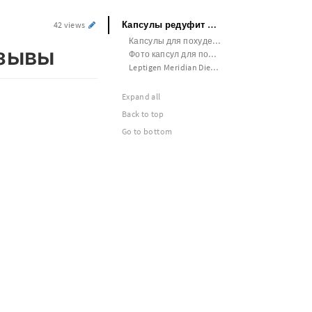
Капсулы редуфит для похудения отзывы
42 views
Капсулы для похудения отзывы реальных людей
тзывы
Фото капсул для похудения
Leptigen Meridian Diet купить в Санкт-Петербурге
Expand all
Back to top
Go to bottom