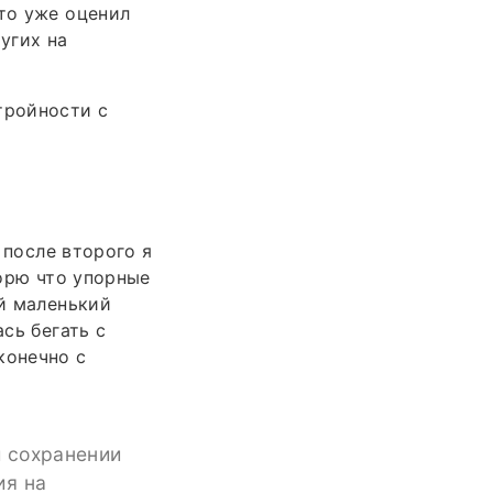
кто уже оценил
угих на
тройности с
я
, после второго я
ворю что упорные
ой маленький
сь бегать с
конечно с
 сохранении
ия на