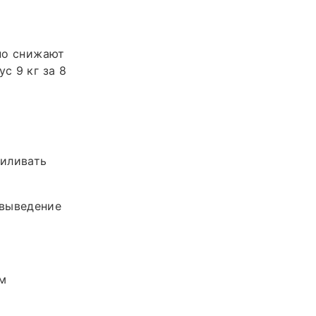
ьно снижают
с 9 кг за 8
силивать
 выведение
м