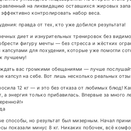
правленный на ликвидацию оставшихся жировых запа
 эффективно контролировать набор веса.
удения: правда от тех, кто уже добился результата!
нечных диет и изнурительных тренировок без видим
обрести фигуру мечты — без стресса и жёстких огра
 капсулами для похудения, которые уже помогли со
к лучшему!
еждать вас громкими обещаниями — лучше послушайт
е капсул на себе. Вот лишь несколько реальных отзы
росила 12 кг — и это без отказа от любимых блюд! К
т, а энергия только прибавилась. Впервые за много л
веренной!»
да
е способы, но результат был мизерным. Начал прин
есы показали минус 8 кг. Никаких побочек, всё комфо