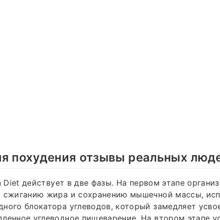
ля похудения отзывы реальных люд
n Diеt действует в две фазы. На первом этапе органи
к сжиганию жира и сохранению мышечной массы, исп
ного блокатора углеводов, который замедляет усво
ленное углеводное пищеварение. На втором этапе у