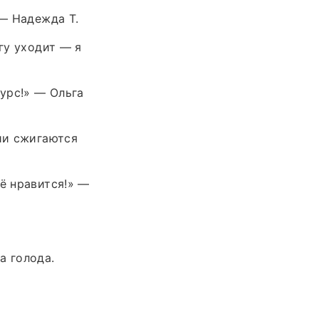
 — Надежда Т.
гу уходит — я
курс!» — Ольга
рии сжигаются
ё нравится!» —
а голода.