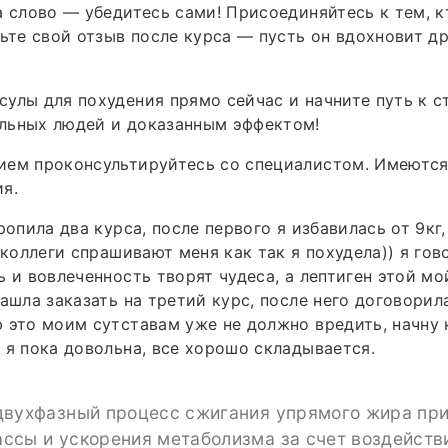
а слово — убедитесь сами! Присоединяйтесь к тем, 
вьте свой отзыв после курса — пусть он вдохновит др
сулы для похудения прямо сейчас и начните путь к с
льных людей и доказанным эффектом!
ием проконсультируйтесь со специалистом. Имеютс
я.
ропила два курса, после первого я избавилась от 9кг
е коллеги спрашивают меня как так я похудела)) я го
ь и вовлеченность творят чудеса, а лептиген этой м
зашла заказать на третий курс, после него договорила
 это моим сутставам уже не должно вредить, начну 
 я пока довольна, все хорошо складывается.
двухфазный процесс сжигания упрямого жира при
ссы и ускорения метаболизма за счет воздейств