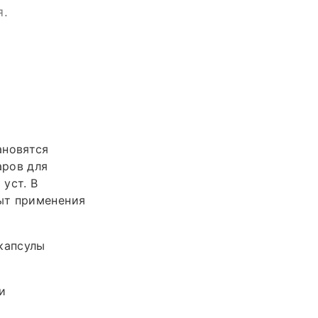
я.
ановятся
аров для
уст. В
ыт применения
капсулы
и