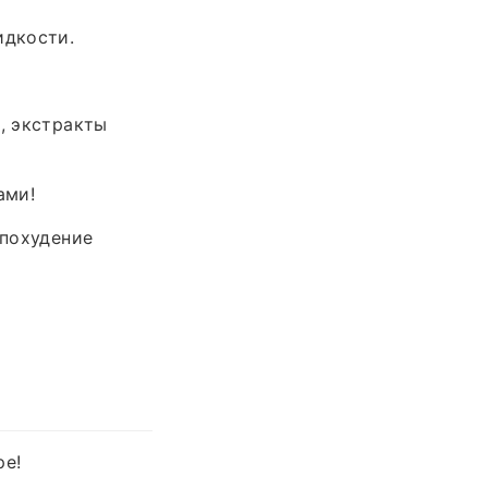
идкости.
, экстракты
ами!
 похудение
ре!