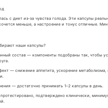
од
лась с диет из‑за чувства голода. Эти капсулы реал
хочется меньше, а настроение и тонус отличные. Мину
бирают наши капсулы?
анный состав — компоненты подобраны так, чтобы у
руга.
фект — снижение аппетита, ускорение метаболизма,
и.
ения — достаточно принимать 1–2 капсулы в день.
 протестировано, подтверждено клинически, миниму
ий.