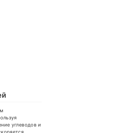
ей
зм
ользуя
ение углеводов и
скоряется