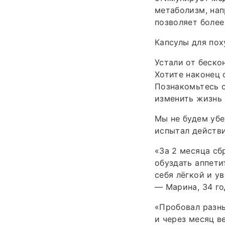
метаболизм, на
позволяет более
Капсулы для пох
Устали от беско
Хотите наконец 
Познакомьтесь с
изменить жизнь 
Мы не будем уб
испытал действи
«За 2 месяца сб
обуздать аппети
себя лёгкой и у
— Марина, 34 го
«Пробовал разны
и через месяц в