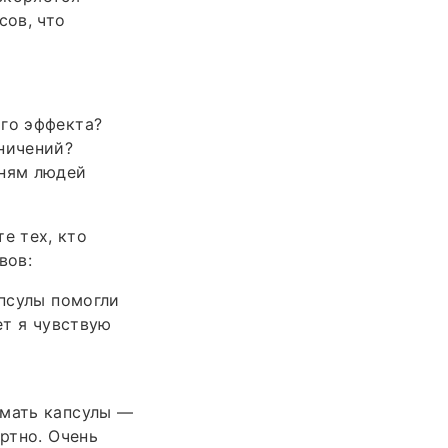
сов, что
ого эффекта?
ничений?
тням людей
е тех, кто
вов:
апсулы помогли
ет я чувствую
имать капсулы —
ртно. Очень