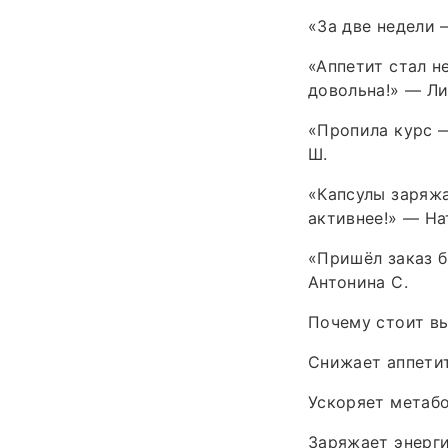
«За две недели 
«Аппетит стал н
довольна!» — Ли
«Пропила курс —
Ш.
«Капсулы заряжа
активнее!» — На
«Пришёл заказ б
Антонина С.
Почему стоит в
Снижает аппетит
Ускоряет метаб
Заряжает энерги