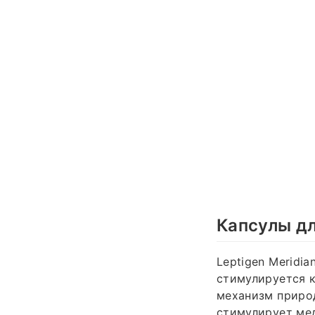
Капсулы д
Leptigen Meridia
стимулируется 
механизм природ
стимулирует мед